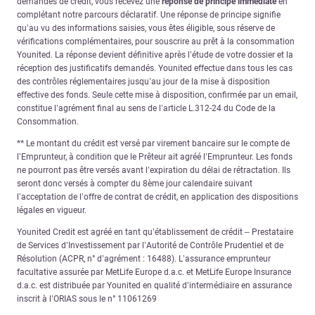
demandes de crédit, vous recevez une
réponse de principe immédiate
en
complétant notre parcours déclaratif. Une réponse de principe signifie
qu’au vu des informations saisies, vous êtes éligible, sous réserve de
vérifications complémentaires, pour souscrire au prêt à la consommation
Younited. La réponse devient définitive après l’étude de votre dossier et la
réception des justificatifs demandés. Younited effectue dans tous les cas
des contrôles réglementaires jusqu’au jour de la mise à disposition
effective des fonds. Seule cette mise à disposition, confirmée par un email,
constitue l’agrément final au sens de l’article L.312-24 du Code de la
Consommation.
** Le montant du crédit est versé par virement bancaire sur le compte de
l’Emprunteur, à condition que le Prêteur ait agréé l’Emprunteur. Les fonds
ne pourront pas être versés avant l’expiration du délai de rétractation. Ils
seront donc versés à compter du 8ème jour calendaire suivant
l’acceptation de l’offre de contrat de crédit, en application des dispositions
légales en vigueur.
Younited Credit est agréé en tant qu’établissement de crédit – Prestataire
de Services d’Investissement par l’Autorité de Contrôle Prudentiel et de
Résolution (ACPR, n° d’agrément : 16488). L’assurance emprunteur
facultative assurée par MetLife Europe d.a.c. et MetLife Europe Insurance
d.a.c. est distribuée par Younited en qualité d’intermédiaire en assurance
inscrit à l’ORIAS sous le n° 11061269