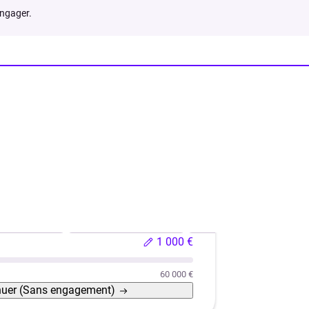
engager.
hicule neuf
Véhicule d'occasion
Rachat de crédits
1 000 €
60 000 €
nuer
(Sans engagement)