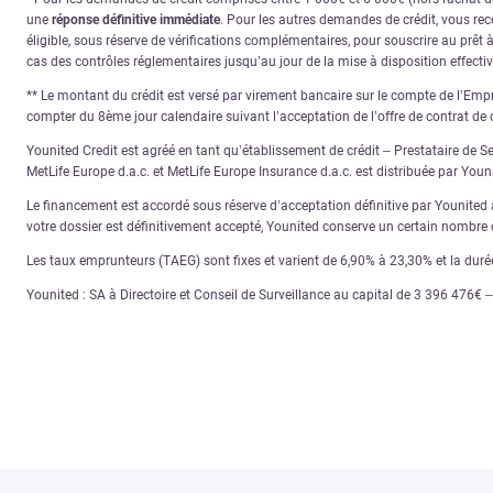
une
réponse définitive immédiate
. Pour les autres demandes de crédit, vous re
éligible, sous réserve de vérifications complémentaires, pour souscrire au prêt 
cas des contrôles réglementaires jusqu’au jour de la mise à disposition effecti
** Le montant du crédit est versé par virement bancaire sur le compte de l’Empru
compter du 8ème jour calendaire suivant l’acceptation de l’offre de contrat de c
Younited Credit est agréé en tant qu’établissement de crédit – Prestataire de S
MetLife Europe d.a.c. et MetLife Europe Insurance d.a.c. est distribuée par You
Le financement est accordé sous réserve d’acceptation définitive par Younited ap
votre dossier est définitivement accepté, Younited conserve un certain nombre d
Les taux emprunteurs (TAEG) sont fixes et varient de 6,90% à 23,30% et la dur
Younited : SA à Directoire et Conseil de Surveillance au capital de 3 396 476