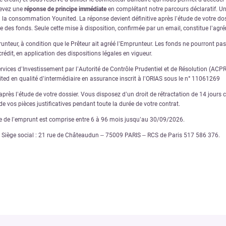
cevez une
réponse de principe immédiate
en complétant notre parcours déclaratif. Une
à la consommation Younited. La réponse devient définitive après l’étude de votre dos
ve des fonds. Seule cette mise à disposition, confirmée par un email, constitue l’ag
nteur, à condition que le Prêteur ait agréé l’Emprunteur. Les fonds ne pourront pas ê
rédit, en application des dispositions légales en vigueur.
ervices d’Investissement par l’Autorité de Contrôle Prudentiel et de Résolution (AC
nited en qualité d’intermédiaire en assurance inscrit à l’ORIAS sous le n° 11061269
rès l’étude de votre dossier. Vous disposez d’un droit de rétractation de 14 jours ca
e vos pièces justificatives pendant toute la durée de votre contrat.
ée de l’emprunt est comprise entre 6 à 96 mois jusqu’au 30/09/2026.
€ – Siège social : 21 rue de Châteaudun – 75009 PARIS – RCS de Paris 517 586 376.