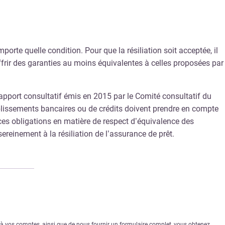
porte quelle condition. Pour que la résiliation soit acceptée, il
ffrir des garanties au moins équivalentes à celles proposées par
apport consultatif émis en 2015 par le Comité consultatif du
tablissements bancaires ou de crédits doivent prendre en compte
e ces obligations en matière de respect d’équivalence des
ereinement à la résiliation de l’assurance de prêt.
r à vos comptes, ainsi que de nous fournir un formulaire complet, vous obtenez