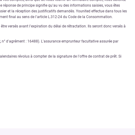
 réponse de principe signifie qu’au vu des informations saisies, vous êtes
sier et la réception des justificatifs demandés. Younited effectue dans tous les
rément final au sens de l’article L.312-24 du Code de la Consommation.
tre versés avant l’expiration du délai de rétractation. Ils seront donc versés à
PR, n° d’agrément : 16488). L’assurance emprunteur facultative assurée par
lendaires révolus à compter de la signature de l’offre de contrat de prêt. Si