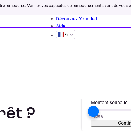
être remboursé. Vérifiez vos capacités de remboursement avant de vous 
Découvrez Younited
Aide
Fr
ret
Votre projet
er une
Trésorerie
Vé
Montant souhaité
rêt ?
1 000 €
Conti