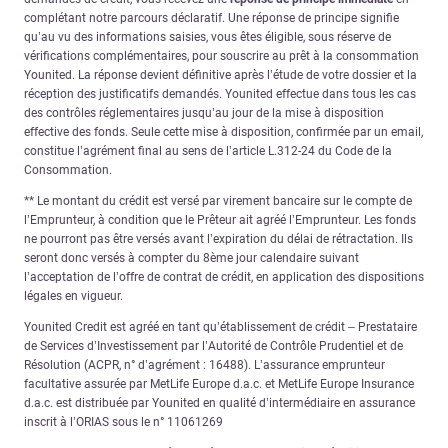
complétant notre parcours déclaratif. Une réponse de principe signifie
qu’au vu des informations saisies, vous êtes éligible, sous réserve de
vérifications complémentaires, pour souscrire au prêt à la consommation
Younited. La réponse devient définitive après l’étude de votre dossier et la
réception des justificatifs demandés. Younited effectue dans tous les cas
des contrôles réglementaires jusqu’au jour de la mise à disposition
effective des fonds. Seule cette mise à disposition, confirmée par un email,
constitue l’agrément final au sens de l’article L.312-24 du Code de la
Consommation.
** Le montant du crédit est versé par virement bancaire sur le compte de
l’Emprunteur, à condition que le Prêteur ait agréé l’Emprunteur. Les fonds
ne pourront pas être versés avant l’expiration du délai de rétractation. Ils
seront donc versés à compter du 8ème jour calendaire suivant
l’acceptation de l’offre de contrat de crédit, en application des dispositions
légales en vigueur.
Younited Credit est agréé en tant qu’établissement de crédit – Prestataire
de Services d’Investissement par l’Autorité de Contrôle Prudentiel et de
Résolution (ACPR, n° d’agrément : 16488). L’assurance emprunteur
facultative assurée par MetLife Europe d.a.c. et MetLife Europe Insurance
d.a.c. est distribuée par Younited en qualité d’intermédiaire en assurance
inscrit à l’ORIAS sous le n° 11061269