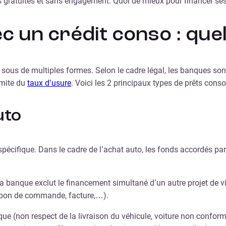
 gratuites et sans engagement. Quoi de mieux pour financer ses 
c un crédit conso : quel
 sous de multiples formes. Selon le cadre légal, les banques son
imite du
taux d’usure
. Voici les 2 principaux types de prêts conso
uto
e spécifique. Dans le cadre de l’achat auto, les fonds accordés pa
 banque exclut le financement simultané d’un autre projet de vie.
n (bon de commande, facture,…).
ue (non respect de la livraison du véhicule, voiture non confor