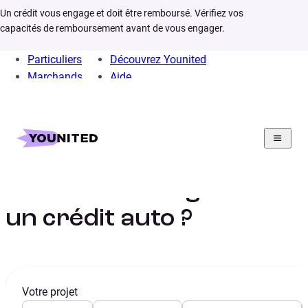
Un crédit vous engage et doit être remboursé. Vérifiez vos
capacités de remboursement avant de vous engager.
Particuliers
Découvrez Younited
Marchands
Aide
Home
Crédit Consommation
Crédit Auto
Infos
Nos conseils pour renégocier un crédit auto
Comment renégocier
un crédit auto ?
Votre projet