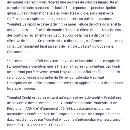
demandes de crédit, vous recevez une
réponse de principe immédiate
en
complétant notre parcours déclaratif. Une réponse de principe signifie
qu’au vu des informations saisies, vous êtes éligible, sous réserve de
vérifications complémentaires, pour souscrire au prêt à la consommation
Younited. La réponse devient définitive après l’étude de votre dossier et la
réception des justificatifs demandés. Younited effectue dans tous les cas
des contrôles réglementaires jusqu’au jour de la mise à disposition
effective des fonds. Seule cette mise à disposition, confirmée par un email,
constitue l’agrément final au sens de l’article L.312-24 du Code de la
Consommation.
** Le montant du crédit est versé par virement bancaire sur le compte de
l’Emprunteur, à condition que le Prêteur ait agréé l’Emprunteur. Les fonds
ne pourront pas être versés avant l’expiration du délai de rétractation. Ils
seront donc versés à compter du 8ème jour calendaire suivant
l’acceptation de l’offre de contrat de crédit, en application des dispositions
légales en vigueur.
Younited Credit est agréé en tant qu’établissement de crédit – Prestataire
de Services d’Investissement par l’Autorité de Contrôle Prudentiel et de
Résolution (ACPR, n° d’agrément : 16488). L’assurance emprunteur
facultative assurée par MetLife Europe d.a.c. et MetLife Europe Insurance
d.a.c. est distribuée par Younited en qualité d’intermédiaire en assurance
inscrit à l’ORIAS sous le n° 11061269