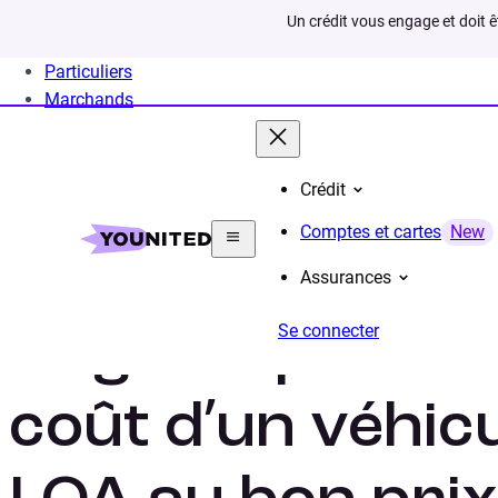
Un crédit vous engage et doit 
Particuliers
Marchands
Crédit
Home
Crédit Consommation
Crédit Auto
Calcu
Comptes et cartes
New
Assurances
Se connecter
Le guide pour si
coût d’un véhic