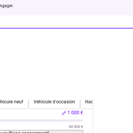
engager.
hicule neuf
Véhicule d'occasion
Rachat de crédits
1 000 €
60 000 €