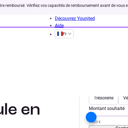
être remboursé. Vérifiez vos capacités de remboursement avant de vous 
Découvrez Younited
Aide
Fr
ls
Simuler coût véhicule en LOA
muler le
Votre projet
Trésorerie
Vé
ule en
Montant souhaité
1 000 €