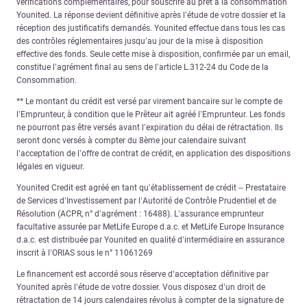
vérifications complémentaires, pour souscrire au prêt à la consommation
Younited. La réponse devient définitive après l’étude de votre dossier et la
réception des justificatifs demandés. Younited effectue dans tous les cas
des contrôles réglementaires jusqu’au jour de la mise à disposition
effective des fonds. Seule cette mise à disposition, confirmée par un email,
constitue l’agrément final au sens de l’article L.312-24 du Code de la
Consommation.
** Le montant du crédit est versé par virement bancaire sur le compte de
l’Emprunteur, à condition que le Prêteur ait agréé l’Emprunteur. Les fonds
ne pourront pas être versés avant l’expiration du délai de rétractation. Ils
seront donc versés à compter du 8ème jour calendaire suivant
l’acceptation de l’offre de contrat de crédit, en application des dispositions
légales en vigueur.
Younited Credit est agréé en tant qu’établissement de crédit – Prestataire
de Services d’Investissement par l’Autorité de Contrôle Prudentiel et de
Résolution (ACPR, n° d’agrément : 16488). L’assurance emprunteur
facultative assurée par MetLife Europe d.a.c. et MetLife Europe Insurance
d.a.c. est distribuée par Younited en qualité d’intermédiaire en assurance
inscrit à l’ORIAS sous le n° 11061269
Le financement est accordé sous réserve d’acceptation définitive par
Younited après l’étude de votre dossier. Vous disposez d’un droit de
rétractation de 14 jours calendaires révolus à compter de la signature de