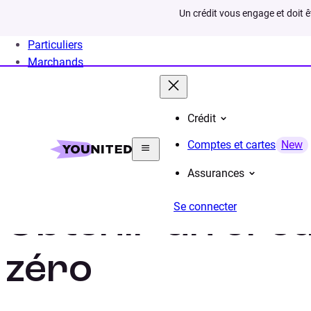
Un crédit vous engage et doit 
Particuliers
Marchands
Crédit
Home
Crédit Consommation
Crédit Travaux
In
Comptes et cartes
New
Assurances
Se connecter
Obtenir un créd
zéro