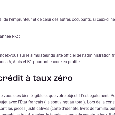
l de l’emprunteur et de celui des autres occupants, si ceux-ci n
’année N-2 ;
dez-vous sur le simulateur du site officiel de l’administration f
nes A, A bis et B1 pourront encore en profiter.
crédit à taux zéro
ue vous êtes bien éligible et que votre objectif l’est également.
jet avec l’État français (ils sont vingt au total). Lors de la co
ant les pièces justificatives (carte d’identité, livret de famille, 
obilier (neuf, ancien, le terrain, la zone de construction). Enfi