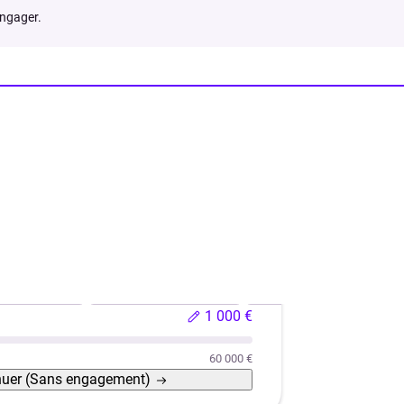
engager.
hicule neuf
Véhicule d'occasion
Rachat de crédits
1 000 €
60 000 €
nuer
(Sans engagement)