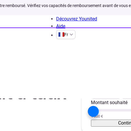
être remboursé. Vérifiez vos capacités de remboursement avant de vous 
Découvrez Younited
Aide
Fr
fos
Les conditions pour obtenir un credit taux zero
Votre projet
it à taux
Trésorerie
Vé
Montant souhaité
1 000 €
Conti