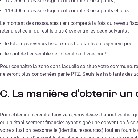
107 300 euros si le logement compte 7 occupants ;
118 400 euros si le logement compte 8 occupants et plus.
Le montant des ressources tient compte à la fois du revenu fisca
retenu est celui qui est le plus élevé entre les deux suivants :
le total des revenus fiscaux des habitants du logement pour l
le coût de l’ensemble de l’opération divisé par 9.
Pour connaître la zone dans laquelle se situe votre commune, ren
ne seront plus concernées par le PTZ. Seuls les habitants des zo
C. La manière d’obtenir un 
Pour obtenir un crédit à taux zéro, vous devez d’abord vérifier q
ou un établissement financier ayant signé une convention à ce su
votre situation personnelle (identité, ressources) tout en fourniss
demande avec l’ensemble des éléments concernant votre projet imm