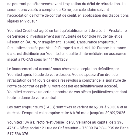
ne pourront pas être versés avant l’expiration du délai de rétractation. Ils
seront donc versés à compter du 8ème jour calendaire suivant
l’acceptation de l’offre de contrat de crédit, en application des dispositions
légales en vigueur.
Younited Credit est agréé en tant qu’établissement de crédit – Prestataire
de Services d’Investissement par l’Autorité de Contrôle Prudentiel et de
Résolution (ACPR, n° d’agrément : 16488). L’assurance emprunteur
facultative assurée par MetLife Europe d.a.c. et MetLife Europe Insurance
d.a.c. est distribuée par Younited en qualité d’intermédiaire en assurance
inscrit à l’ORIAS sous le n° 11061269
Le financement est accordé sous réserve d’acceptation définitive par
Younited après l’étude de votre dossier. Vous disposez d’un droit de
rétractation de 14 jours calendaires révolus à compter de la signature de
l’offre de contrat de prêt. Si votre dossier est définitivement accepté,
Younited conserve un certain nombre de vos pièces justificatives pendant
toute la durée de votre contrat.
Les taux emprunteurs (TAEG) sont fixes et varient de 6,90% à 23,30% et la
durée de l’emprunt est comprise entre 6 à 96 mois jusqu’au 30/09/2026.
Younited : SA à Directoire et Conseil de Surveillance au capital de 3 396
476€ – Siège social : 21 rue de Châteaudun – 75009 PARIS – RCS de Paris
517 586 376.