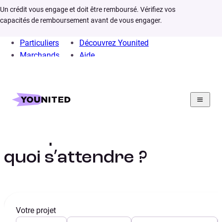
Un crédit vous engage et doit être remboursé. Vérifiez vos
capacités de remboursement avant de vous engager.
Particuliers
Découvrez Younited
Marchands
Aide
Home
Crédit Consommation
Crédit Travaux
Calculs
Taux emprunt travaux
Taux prêt travaux : à
quoi s’attendre ?
Votre projet