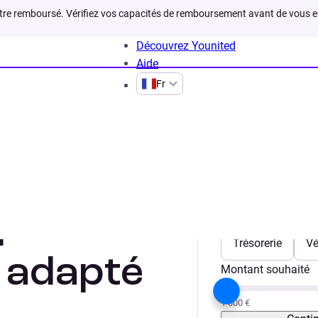
être remboursé. Vérifiez vos capacités de remboursement avant de vous 
Découvrez Younited
Aide
Fr
ion
prunt :
Votre projet
Trésorerie
Vé
 adapté
Montant souhaité
1 000 €