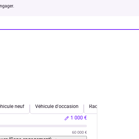
engager.
hicule neuf
Véhicule d'occasion
Rachat de crédits
1 000 €
60 000 €