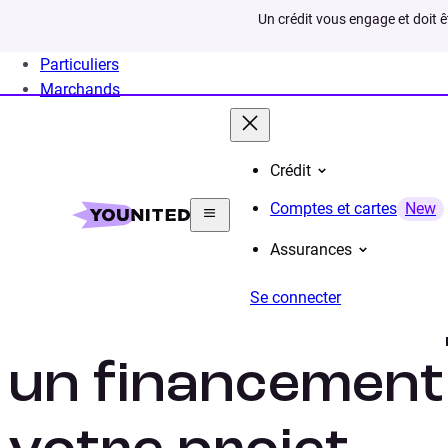
Un crédit vous engage et doit 
Particuliers
Marchands
Crédit
Home
Crédit Consommation
Emprunt
Simulat
Comptes et cartes
New
Assurances
Se connecter
Simulation d’em
un financement