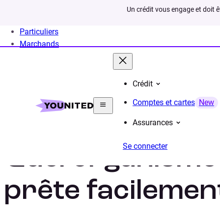
Un crédit vous engage et doit 
Particuliers
Marchands
Crédit
Home
Crédit Consommation
Infos
Organisme d
Comptes et cartes
New
Assurances
Se connecter
Quel organisme 
prête facilemen