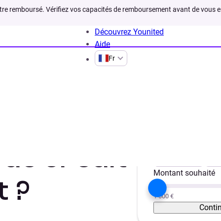
être remboursé. Vérifiez vos capacités de remboursement avant de vous 
Découvrez Younited
Aide
Fr
e crédit qui prête facilement
Votre projet
de crédit
Trésorerie
Vé
Montant souhaité
t ?
1 000 €
Conti