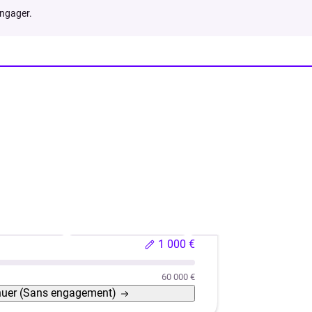
engager.
hicule neuf
Véhicule d'occasion
Rachat de crédits
1 000 €
60 000 €
nuer
(Sans engagement)