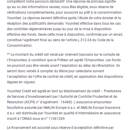
complétant notre parcours déclaratif. Une réponse de principe signifie
qu’au vu des informations saisies, vous êtes éligible, sous réserve de
vérifications complémentaires, pour souscrire au prêt à la consommation
Younited. La réponse devient définitive après l’étude de votre dossier et la
réception des justificatifs demandés. Younited effectue dans tous les cas
des contrôles réglementaires jusqu’au jour de la mise à disposition
effective des fonds. Seule cette mise à disposition, confirmée par un email,
constitue l’agrément final au sens de l’article L.312-24 du Code de la
Consommation.
** Le montant du crédit est versé par virement bancaire sur le compte de
l’Emprunteur, à condition que le Prêteur ait agréé l’Emprunteur. Les fonds
ne pourront pas être versés avant l’expiration du délai de rétractation. Ils
seront donc versés à compter du 8ème jour calendaire suivant
l’acceptation de l’offre de contrat de crédit, en application des dispositions
légales en vigueur.
Younited Credit est agréé en tant qu’établissement de crédit – Prestataire
de Services d’Investissement par l’Autorité de Contrôle Prudentiel et de
Résolution (ACPR, n° d’agrément : 16488). L’assurance emprunteur
facultative assurée par MetLife Europe d.a.c. et MetLife Europe Insurance
d.a.c. est distribuée par Younited en qualité d’intermédiaire en assurance
inscrit à l’ORIAS sous le n° 11061269
Le financement est accordé sous réserve d’acceptation définitive par