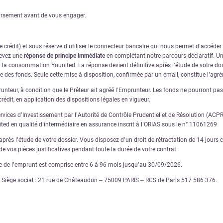
oursement avant de vous engager.
crédit) et sous réserve d’utiliser le connecteur bancaire qui nous permet d’accéde
cevez une
réponse de principe immédiate
en complétant notre parcours déclaratif. Une
à la consommation Younited. La réponse devient définitive après l’étude de votre dos
ve des fonds. Seule cette mise à disposition, confirmée par un email, constitue l’ag
nteur, à condition que le Prêteur ait agréé l’Emprunteur. Les fonds ne pourront pas ê
rédit, en application des dispositions légales en vigueur.
ervices d’Investissement par l’Autorité de Contrôle Prudentiel et de Résolution (AC
nited en qualité d’intermédiaire en assurance inscrit à l’ORIAS sous le n° 11061269
rès l’étude de votre dossier. Vous disposez d’un droit de rétractation de 14 jours ca
e vos pièces justificatives pendant toute la durée de votre contrat.
ée de l’emprunt est comprise entre 6 à 96 mois jusqu’au 30/09/2026.
€ – Siège social : 21 rue de Châteaudun – 75009 PARIS – RCS de Paris 517 586 376.