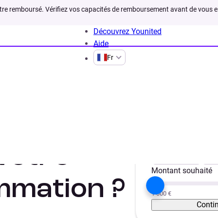
être remboursé. Vérifiez vos capacités de remboursement avant de vous 
Découvrez Younited
Aide
Fr
x credit consommation
Votre projet
votre
Trésorerie
Vé
Montant souhaité
mmation ?
1 000 €
Conti