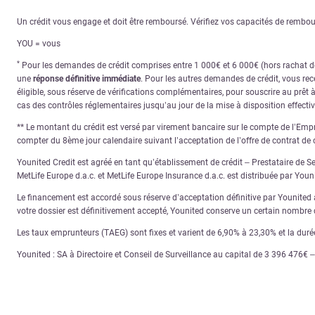
Un crédit vous engage et doit être remboursé. Vérifiez vos capacités de remb
YOU = vous
*
Pour les demandes de crédit comprises entre 1 000€ et 6 000€ (hors rachat de 
une
réponse définitive immédiate
. Pour les autres demandes de crédit, vous re
éligible, sous réserve de vérifications complémentaires, pour souscrire au prêt 
cas des contrôles réglementaires jusqu’au jour de la mise à disposition effecti
** Le montant du crédit est versé par virement bancaire sur le compte de l’Empru
compter du 8ème jour calendaire suivant l’acceptation de l’offre de contrat de c
Younited Credit est agréé en tant qu’établissement de crédit – Prestataire de S
MetLife Europe d.a.c. et MetLife Europe Insurance d.a.c. est distribuée par You
Le financement est accordé sous réserve d’acceptation définitive par Younited ap
votre dossier est définitivement accepté, Younited conserve un certain nombre d
Les taux emprunteurs (TAEG) sont fixes et varient de 6,90% à 23,30% et la dur
Younited : SA à Directoire et Conseil de Surveillance au capital de 3 396 476