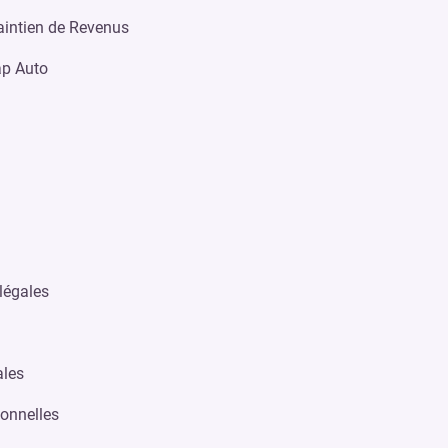
intien de Revenus
p Auto
légales
ales
onnelles