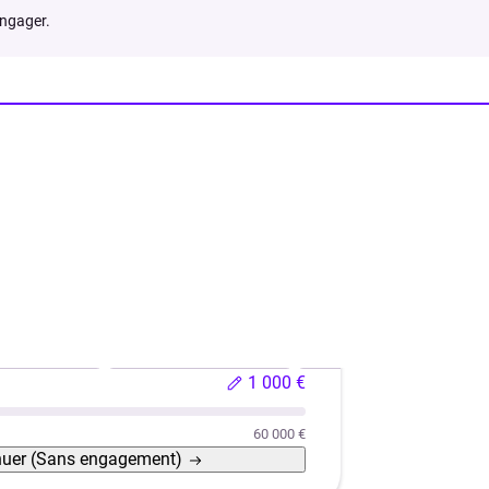
engager.
hicule neuf
Véhicule d'occasion
Rachat de crédits
1 000 €
60 000 €
nuer
(Sans engagement)