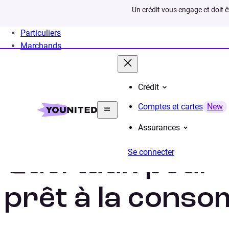
Un crédit vous engage et doit 
Particuliers
Marchands
Crédit
Home
Crédit Consommation
Calculs
Quel tau
Comptes et cartes
New
Assurances
Se connecter
Quel taux pour 
prêt à la conso