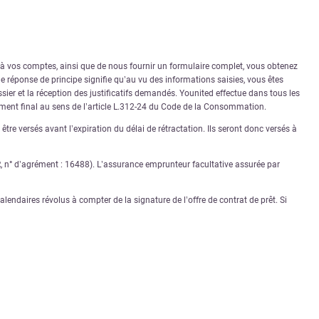
r à vos comptes, ainsi que de nous fournir un formulaire complet, vous obtenez
 réponse de principe signifie qu’au vu des informations saisies, vous êtes
sier et la réception des justificatifs demandés. Younited effectue dans tous les
rément final au sens de l’article L.312-24 du Code de la Consommation.
tre versés avant l’expiration du délai de rétractation. Ils seront donc versés à
PR, n° d’agrément : 16488). L’assurance emprunteur facultative assurée par
lendaires révolus à compter de la signature de l’offre de contrat de prêt. Si