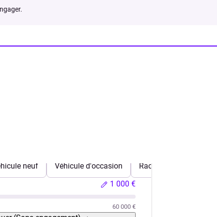
engager.
hicule neuf
Véhicule d'occasion
Rachat de crédits
1 000 €
60 000 €