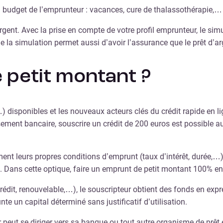
u budget de l’emprunteur : vacances, cure de thalassothérapie,…
rgent. Avec la prise en compte de votre profil emprunteur, le sim
 de la simulation permet aussi d’avoir l’assurance que le prêt d’
 petit montant ?
…) disponibles et les nouveaux acteurs clés du crédit rapide en l
ement bancaire, souscrire un crédit de 200 euros est possible 
ent leurs propres conditions d’emprunt (taux d’intérêt, durée,…
. Dans cette optique, faire un emprunt de petit montant 100% en 
dit, renouvelable,…), le souscripteur obtient des fonds en exp
te un capital déterminé sans justificatif d’utilisation.
r peut se diriger vers sa banque ou tout autre organisme de prê