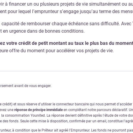
ir à financer un ou plusieurs projets de vie simultanément ou a
ement pour lequel l’emprunteur s’engage jusqu’au terme des mensu
en capacité de rembourser chaque échéance sans difficulté. Avec Y
ent en urgence dans de bonnes conditions.
ez votre crédit de petit montant au taux le plus bas du momen
ure offre du moment pour accélérer vos projets de vie.
oursement avant de vous engager.
crédit) et sous réserve d’utiliser le connecteur bancaire qui nous permet d’accéde
cevez une
réponse de principe immédiate
en complétant notre parcours déclaratif. Une
à la consommation Younited. La réponse devient définitive après l’étude de votre dos
ve des fonds. Seule cette mise à disposition, confirmée par un email, constitue l’ag
nteur, à condition que le Prêteur ait agréé l’Emprunteur. Les fonds ne pourront pas ê