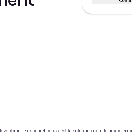
ment
Conti
e davantage, le mini prêt conso est la solution coup de pouce e