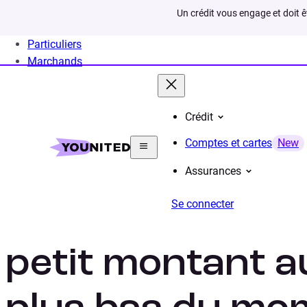
Un crédit vous engage et doit 
Particuliers
Marchands
Crédit
Home
Credit rapide
Credit petit montant
Comptes et cartes
New
Assurances
Se connecter
Obtenez votre c
petit montant au