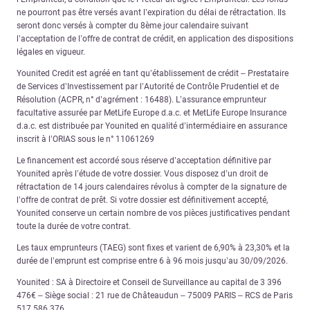
ne pourront pas être versés avant l’expiration du délai de rétractation. Ils
seront donc versés à compter du 8ème jour calendaire suivant
l’acceptation de l’offre de contrat de crédit, en application des dispositions
légales en vigueur.
Younited Credit est agréé en tant qu’établissement de crédit – Prestataire
de Services d’Investissement par l’Autorité de Contrôle Prudentiel et de
Résolution (ACPR, n° d’agrément : 16488). L’assurance emprunteur
facultative assurée par MetLife Europe d.a.c. et MetLife Europe Insurance
d.a.c. est distribuée par Younited en qualité d’intermédiaire en assurance
inscrit à l’ORIAS sous le n° 11061269
Le financement est accordé sous réserve d’acceptation définitive par
Younited après l’étude de votre dossier. Vous disposez d’un droit de
rétractation de 14 jours calendaires révolus à compter de la signature de
l’offre de contrat de prêt. Si votre dossier est définitivement accepté,
Younited conserve un certain nombre de vos pièces justificatives pendant
toute la durée de votre contrat.
Les taux emprunteurs (TAEG) sont fixes et varient de 6,90% à 23,30% et la
durée de l’emprunt est comprise entre 6 à 96 mois jusqu’au 30/09/2026.
Younited : SA à Directoire et Conseil de Surveillance au capital de 3 396
476€ – Siège social : 21 rue de Châteaudun – 75009 PARIS – RCS de Paris
517 586 376.