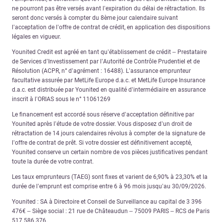
ne pourront pas être versés avant l’expiration du délai de rétractation. Ils
seront donc versés à compter du 8ème jour calendaire suivant
l’acceptation de l’offre de contrat de crédit, en application des dispositions
légales en vigueur.
Younited Credit est agréé en tant qu’établissement de crédit – Prestataire
de Services d’Investissement par l’Autorité de Contrôle Prudentiel et de
Résolution (ACPR, n° d’agrément : 16488). L’assurance emprunteur
facultative assurée par MetLife Europe d.a.c. et MetLife Europe Insurance
d.a.c. est distribuée par Younited en qualité d’intermédiaire en assurance
inscrit à l’ORIAS sous le n° 11061269
Le financement est accordé sous réserve d’acceptation définitive par
Younited après l’étude de votre dossier. Vous disposez d’un droit de
rétractation de 14 jours calendaires révolus à compter de la signature de
l’offre de contrat de prêt. Si votre dossier est définitivement accepté,
Younited conserve un certain nombre de vos pièces justificatives pendant
toute la durée de votre contrat.
Les taux emprunteurs (TAEG) sont fixes et varient de 6,90% à 23,30% et la
durée de l’emprunt est comprise entre 6 à 96 mois jusqu’au 30/09/2026.
Younited : SA à Directoire et Conseil de Surveillance au capital de 3 396
476€ – Siège social : 21 rue de Châteaudun – 75009 PARIS – RCS de Paris
517 586 376.