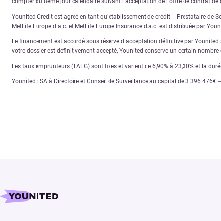
compter du 8ème jour calendaire suivant l’acceptation de l’offre de contrat de c
Younited Credit est agréé en tant qu’établissement de crédit – Prestataire de S
MetLife Europe d.a.c. et MetLife Europe Insurance d.a.c. est distribuée par You
Le financement est accordé sous réserve d’acceptation définitive par Younited ap
votre dossier est définitivement accepté, Younited conserve un certain nombre d
Les taux emprunteurs (TAEG) sont fixes et varient de 6,90% à 23,30% et la dur
Younited : SA à Directoire et Conseil de Surveillance au capital de 3 396 476