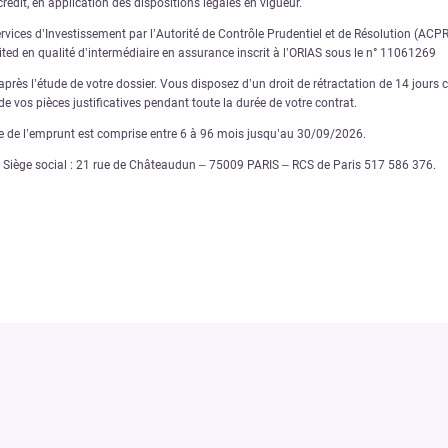
rédit, en application des dispositions légales en vigueur.
ervices d’Investissement par l’Autorité de Contrôle Prudentiel et de Résolution (AC
nited en qualité d’intermédiaire en assurance inscrit à l’ORIAS sous le n° 11061269
rès l’étude de votre dossier. Vous disposez d’un droit de rétractation de 14 jours ca
e vos pièces justificatives pendant toute la durée de votre contrat.
ée de l’emprunt est comprise entre 6 à 96 mois jusqu’au 30/09/2026.
€ – Siège social : 21 rue de Châteaudun – 75009 PARIS – RCS de Paris 517 586 376.