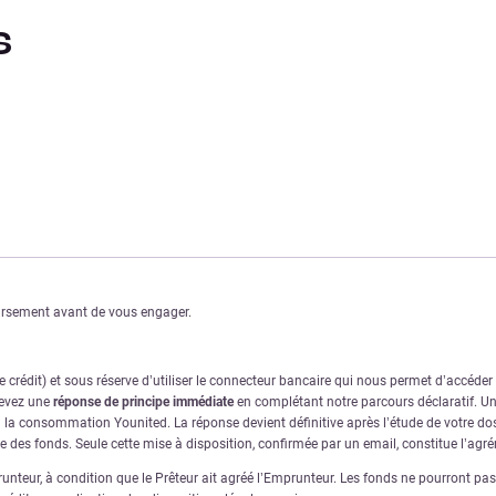
s
oursement avant de vous engager.
crédit) et sous réserve d’utiliser le connecteur bancaire qui nous permet d’accéde
cevez une
réponse de principe immédiate
en complétant notre parcours déclaratif. Une
à la consommation Younited. La réponse devient définitive après l’étude de votre dos
ve des fonds. Seule cette mise à disposition, confirmée par un email, constitue l’ag
nteur, à condition que le Prêteur ait agréé l’Emprunteur. Les fonds ne pourront pas ê