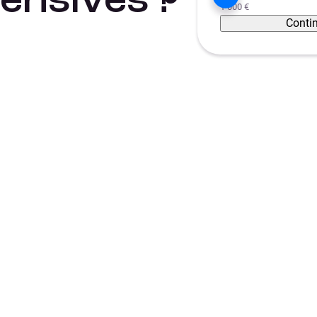
ensives ?
1 000 €
Conti