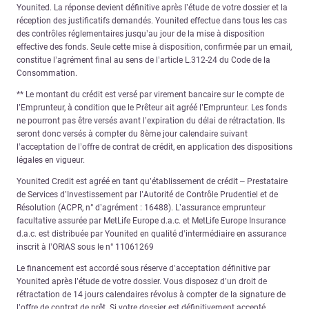
Younited. La réponse devient définitive après l’étude de votre dossier et la
réception des justificatifs demandés. Younited effectue dans tous les cas
des contrôles réglementaires jusqu’au jour de la mise à disposition
effective des fonds. Seule cette mise à disposition, confirmée par un email,
constitue l’agrément final au sens de l’article L.312-24 du Code de la
Consommation.
** Le montant du crédit est versé par virement bancaire sur le compte de
l’Emprunteur, à condition que le Prêteur ait agréé l’Emprunteur. Les fonds
ne pourront pas être versés avant l’expiration du délai de rétractation. Ils
seront donc versés à compter du 8ème jour calendaire suivant
l’acceptation de l’offre de contrat de crédit, en application des dispositions
légales en vigueur.
Younited Credit est agréé en tant qu’établissement de crédit – Prestataire
de Services d’Investissement par l’Autorité de Contrôle Prudentiel et de
Résolution (ACPR, n° d’agrément : 16488). L’assurance emprunteur
facultative assurée par MetLife Europe d.a.c. et MetLife Europe Insurance
d.a.c. est distribuée par Younited en qualité d’intermédiaire en assurance
inscrit à l’ORIAS sous le n° 11061269
Le financement est accordé sous réserve d’acceptation définitive par
Younited après l’étude de votre dossier. Vous disposez d’un droit de
rétractation de 14 jours calendaires révolus à compter de la signature de
l’offre de contrat de prêt. Si votre dossier est définitivement accepté,