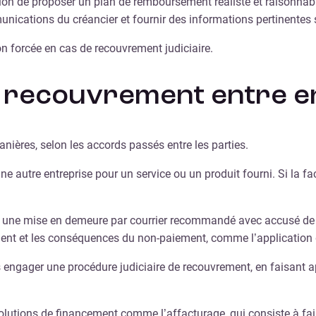
gation de proposer un plan de remboursement réaliste et raisonnab
ations du créancier et fournir des informations pertinentes su
ion forcée en cas de recouvrement judiciaire.
 recouvrement entre e
anières, selon les accords passés entre les parties.
ne autre entreprise pour un service ou un produit fourni. Si la fa
r une mise en demeure par courrier recommandé avec accusé de réce
ent et les conséquences du non-paiement, comme l’application d’
rs engager une procédure judiciaire de recouvrement, en faisant 
 solutions de financement comme l’affacturage, qui consiste à fa