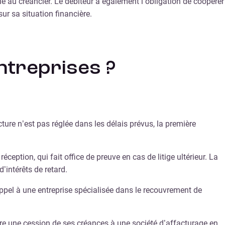
le au créancier. Le débiteur a également l’obligation de coopérer
r sa situation financière.
ntreprises ?
cture n’est pas réglée dans les délais prévus, la première
ption, qui fait office de preuve en cas de litige ultérieur. La
intérêts de retard.
appel à une entreprise spécialisée dans le recouvrement de
ire une cession de ses créances à une société d’affacturage en