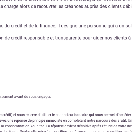
 charge alors de recouvrer les créances auprès des clients débi
ine du crédit et de la finance. Il désigne une personne qui a un 
e crédit responsable et transparente pour aider nos clients à réa
oursement avant de vous engager.
crédit) et sous réserve d’utiliser le connecteur bancaire qui nous permet d’accéde
cevez une
réponse de principe immédiate
en complétant notre parcours déclaratif. Une
à la consommation Younited. La réponse devient définitive après l’étude de votre dos
ve des fonds. Seule cette mise à disposition, confirmée par un email, constitue l’ag