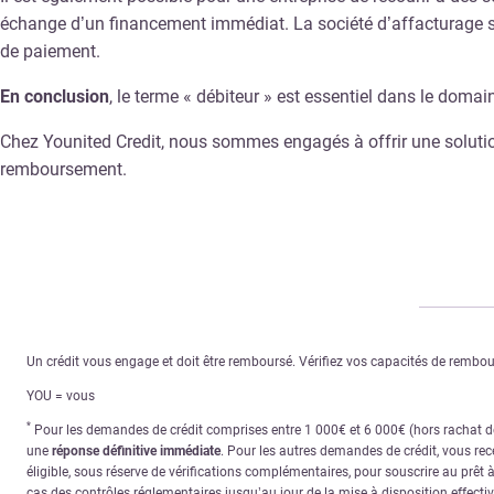
échange d’un financement immédiat. La société d’affacturage se
de paiement.
En conclusion
, le terme « débiteur » est essentiel dans le doma
Chez Younited Credit, nous sommes engagés à offrir une solution d
remboursement.
Un crédit vous engage et doit être remboursé. Vérifiez vos capacités de remb
YOU = vous
*
Pour les demandes de crédit comprises entre 1 000€ et 6 000€ (hors rachat de 
une
réponse définitive immédiate
. Pour les autres demandes de crédit, vous re
éligible, sous réserve de vérifications complémentaires, pour souscrire au prêt 
cas des contrôles réglementaires jusqu’au jour de la mise à disposition effecti