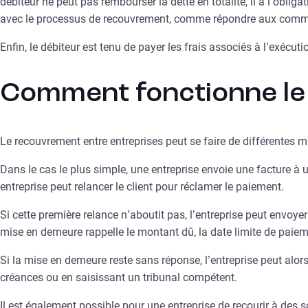
débiteur ne peut pas rembourser la dette en totalité, il a l’obli
avec le processus de recouvrement, comme répondre aux communic
Enfin, le débiteur est tenu de payer les frais associés à l’exécut
Comment fonctionne le
Le recouvrement entre entreprises peut se faire de différentes m
Dans le cas le plus simple, une entreprise envoie une facture à u
entreprise peut relancer le client pour réclamer le paiement.
Si cette première relance n’aboutit pas, l’entreprise peut envoye
mise en demeure rappelle le montant dû, la date limite de paiem
Si la mise en demeure reste sans réponse, l’entreprise peut alo
créances ou en saisissant un tribunal compétent.
Il est également possible pour une entreprise de recourir à des