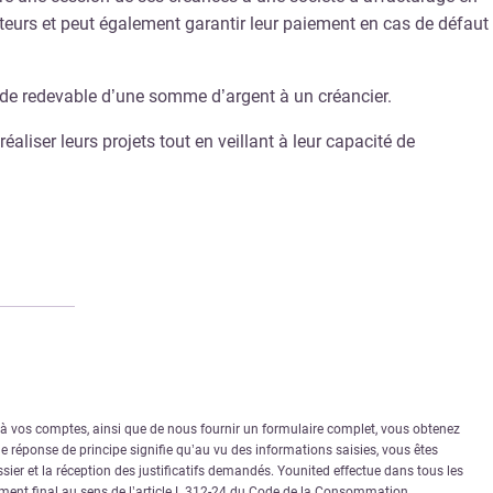
teurs et peut également garantir leur paiement en cas de défaut
solde redevable d’une somme d’argent à un créancier.
liser leurs projets tout en veillant à leur capacité de
r à vos comptes, ainsi que de nous fournir un formulaire complet, vous obtenez
 réponse de principe signifie qu’au vu des informations saisies, vous êtes
sier et la réception des justificatifs demandés. Younited effectue dans tous les
rément final au sens de l’article L.312-24 du Code de la Consommation.