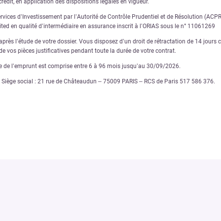
rédit, en application des dispositions légales en vigueur.
ervices d’Investissement par l’Autorité de Contrôle Prudentiel et de Résolution (AC
nited en qualité d’intermédiaire en assurance inscrit à l’ORIAS sous le n° 11061269
rès l’étude de votre dossier. Vous disposez d’un droit de rétractation de 14 jours ca
e vos pièces justificatives pendant toute la durée de votre contrat.
ée de l’emprunt est comprise entre 6 à 96 mois jusqu’au 30/09/2026.
€ – Siège social : 21 rue de Châteaudun – 75009 PARIS – RCS de Paris 517 586 376.