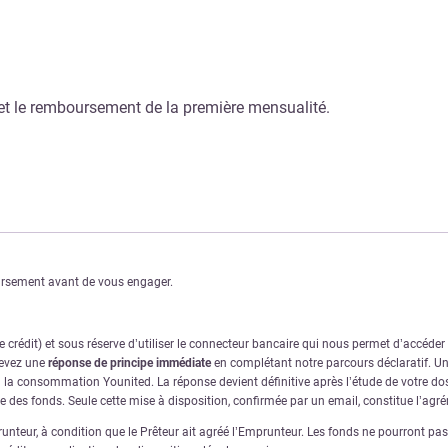
f et le remboursement de la première mensualité.
oursement avant de vous engager.
crédit) et sous réserve d’utiliser le connecteur bancaire qui nous permet d’accéde
cevez une
réponse de principe immédiate
en complétant notre parcours déclaratif. Une
à la consommation Younited. La réponse devient définitive après l’étude de votre dos
ve des fonds. Seule cette mise à disposition, confirmée par un email, constitue l’ag
nteur, à condition que le Prêteur ait agréé l’Emprunteur. Les fonds ne pourront pas ê