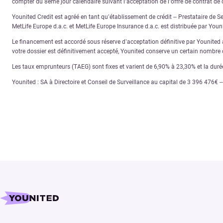
compter du 8ème jour calendaire suivant l’acceptation de l’offre de contrat de c
Younited Credit est agréé en tant qu’établissement de crédit – Prestataire de S
MetLife Europe d.a.c. et MetLife Europe Insurance d.a.c. est distribuée par You
Le financement est accordé sous réserve d’acceptation définitive par Younited ap
votre dossier est définitivement accepté, Younited conserve un certain nombre d
Les taux emprunteurs (TAEG) sont fixes et varient de 6,90% à 23,30% et la dur
Younited : SA à Directoire et Conseil de Surveillance au capital de 3 396 476