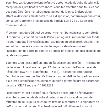
Younited. La réponse devient définitive après l’étude de votre dossier et la
réception des justificatifs demandés. Younited effectue dans tous les cas
des contrôles réglementaires jusqu’au jour de la mise à disposition
effective des fonds. Seule cette mise à disposition, confirmée par un email,
constitue l’agrément final au sens de l’article L.312-24 du Code de la
Consommation.
** Le montant du crédit est versé par virement bancaire sur le compte de
l’Emprunteur, à condition que le Prêteur ait agréé l’Emprunteur. Les fonds
ne pourront pas être versés avant l’expiration du délai de rétractation. Ils
seront donc versés à compter du 8ème jour calendaire suivant
l’acceptation de l’offre de contrat de crédit, en application des dispositions
légales en vigueur.
Younited Credit est agréé en tant qu’établissement de crédit – Prestataire
de Services d’Investissement par l’Autorité de Contrôle Prudentiel et de
Résolution (ACPR, n° d’agrément : 16488). L’assurance emprunteur
facultative assurée par MetLife Europe d.a.c. et MetLife Europe Insurance
d.a.c. est distribuée par Younited en qualité d’intermédiaire en assurance
inscrit à l’ORIAS sous le n° 11061269
Le financement est accordé sous réserve d’acceptation définitive par
Younited après l’étude de votre dossier. Vous disposez d’un droit de
rétractation de 14 jours calendaires révolus à compter de la signature de
l’offre de contrat de prêt. Si votre dossier est définitivement accepté,