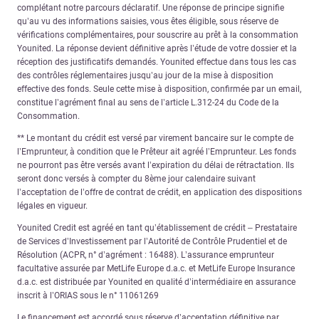
complétant notre parcours déclaratif. Une réponse de principe signifie
qu’au vu des informations saisies, vous êtes éligible, sous réserve de
vérifications complémentaires, pour souscrire au prêt à la consommation
Younited. La réponse devient définitive après l’étude de votre dossier et la
réception des justificatifs demandés. Younited effectue dans tous les cas
des contrôles réglementaires jusqu’au jour de la mise à disposition
effective des fonds. Seule cette mise à disposition, confirmée par un email,
constitue l’agrément final au sens de l’article L.312-24 du Code de la
Consommation.
** Le montant du crédit est versé par virement bancaire sur le compte de
l’Emprunteur, à condition que le Prêteur ait agréé l’Emprunteur. Les fonds
ne pourront pas être versés avant l’expiration du délai de rétractation. Ils
seront donc versés à compter du 8ème jour calendaire suivant
l’acceptation de l’offre de contrat de crédit, en application des dispositions
légales en vigueur.
Younited Credit est agréé en tant qu’établissement de crédit – Prestataire
de Services d’Investissement par l’Autorité de Contrôle Prudentiel et de
Résolution (ACPR, n° d’agrément : 16488). L’assurance emprunteur
facultative assurée par MetLife Europe d.a.c. et MetLife Europe Insurance
d.a.c. est distribuée par Younited en qualité d’intermédiaire en assurance
inscrit à l’ORIAS sous le n° 11061269
Le financement est accordé sous réserve d’acceptation définitive par