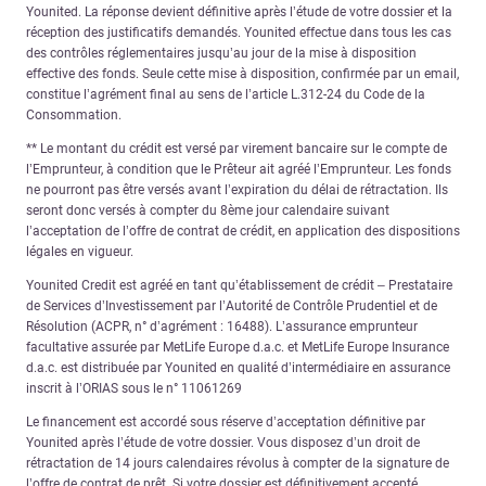
Younited. La réponse devient définitive après l’étude de votre dossier et la
réception des justificatifs demandés. Younited effectue dans tous les cas
des contrôles réglementaires jusqu’au jour de la mise à disposition
effective des fonds. Seule cette mise à disposition, confirmée par un email,
constitue l’agrément final au sens de l’article L.312-24 du Code de la
Consommation.
** Le montant du crédit est versé par virement bancaire sur le compte de
l’Emprunteur, à condition que le Prêteur ait agréé l’Emprunteur. Les fonds
ne pourront pas être versés avant l’expiration du délai de rétractation. Ils
seront donc versés à compter du 8ème jour calendaire suivant
l’acceptation de l’offre de contrat de crédit, en application des dispositions
légales en vigueur.
Younited Credit est agréé en tant qu’établissement de crédit – Prestataire
de Services d’Investissement par l’Autorité de Contrôle Prudentiel et de
Résolution (ACPR, n° d’agrément : 16488). L’assurance emprunteur
facultative assurée par MetLife Europe d.a.c. et MetLife Europe Insurance
d.a.c. est distribuée par Younited en qualité d’intermédiaire en assurance
inscrit à l’ORIAS sous le n° 11061269
Le financement est accordé sous réserve d’acceptation définitive par
Younited après l’étude de votre dossier. Vous disposez d’un droit de
rétractation de 14 jours calendaires révolus à compter de la signature de
l’offre de contrat de prêt. Si votre dossier est définitivement accepté,