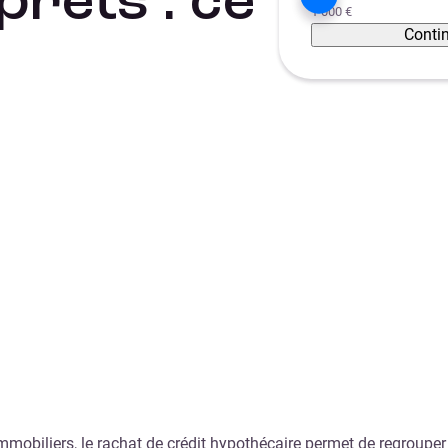
prêts : ce
1 000 €
Conti
mobiliers, le rachat de crédit hypothécaire permet de regrouper 