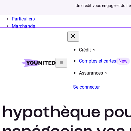
Un crédit vous engage et doit 
Particuliers
Marchands
Crédit
Home
Rachat de crédit
Infos
Rachat credit av
Comptes et cartes
New
Assurances
Se connecter
Rachat de crédi
hypothèque po