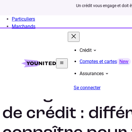
Un crédit vous engage et doit 
Particuliers
Marchands
Crédit
Home
Rachat de crédit
Infos
Renégociation rac
Comptes et cartes
New
Assurances
Se connecter
Renégociation e
de crédit : diff