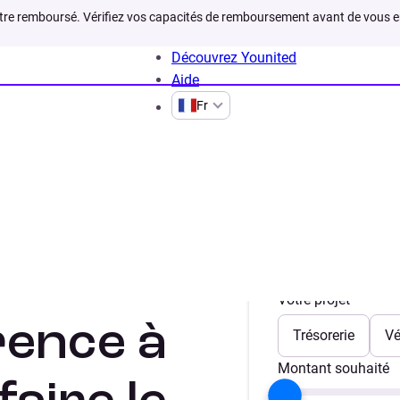
être remboursé. Vérifiez vos capacités de remboursement avant de vous 
Découvrez Younited
Aide
Fr
hat de crédit différence
t rachat
Votre projet
érence à
Trésorerie
Vé
Montant souhaité