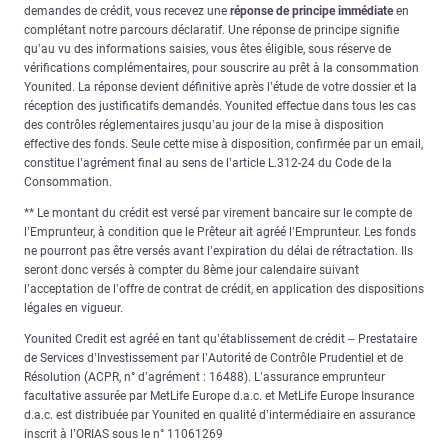
demandes de crédit, vous recevez une
réponse de principe immédiate
en
complétant notre parcours déclaratif. Une réponse de principe signifie
qu’au vu des informations saisies, vous êtes éligible, sous réserve de
vérifications complémentaires, pour souscrire au prêt à la consommation
Younited. La réponse devient définitive après l’étude de votre dossier et la
réception des justificatifs demandés. Younited effectue dans tous les cas
des contrôles réglementaires jusqu’au jour de la mise à disposition
effective des fonds. Seule cette mise à disposition, confirmée par un email,
constitue l’agrément final au sens de l’article L.312-24 du Code de la
Consommation.
** Le montant du crédit est versé par virement bancaire sur le compte de
l’Emprunteur, à condition que le Prêteur ait agréé l’Emprunteur. Les fonds
ne pourront pas être versés avant l’expiration du délai de rétractation. Ils
seront donc versés à compter du 8ème jour calendaire suivant
l’acceptation de l’offre de contrat de crédit, en application des dispositions
légales en vigueur.
Younited Credit est agréé en tant qu’établissement de crédit – Prestataire
de Services d’Investissement par l’Autorité de Contrôle Prudentiel et de
Résolution (ACPR, n° d’agrément : 16488). L’assurance emprunteur
facultative assurée par MetLife Europe d.a.c. et MetLife Europe Insurance
d.a.c. est distribuée par Younited en qualité d’intermédiaire en assurance
inscrit à l’ORIAS sous le n° 11061269