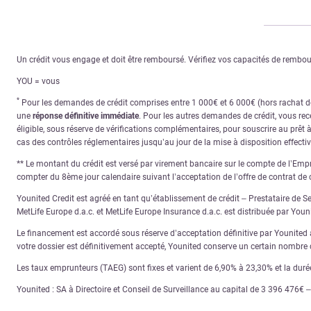
Un crédit vous engage et doit être remboursé. Vérifiez vos capacités de remb
YOU = vous
*
Pour les demandes de crédit comprises entre 1 000€ et 6 000€ (hors rachat de 
une
réponse définitive immédiate
. Pour les autres demandes de crédit, vous re
éligible, sous réserve de vérifications complémentaires, pour souscrire au prêt 
cas des contrôles réglementaires jusqu’au jour de la mise à disposition effecti
** Le montant du crédit est versé par virement bancaire sur le compte de l’Empru
compter du 8ème jour calendaire suivant l’acceptation de l’offre de contrat de c
Younited Credit est agréé en tant qu’établissement de crédit – Prestataire de S
MetLife Europe d.a.c. et MetLife Europe Insurance d.a.c. est distribuée par You
Le financement est accordé sous réserve d’acceptation définitive par Younited ap
votre dossier est définitivement accepté, Younited conserve un certain nombre d
Les taux emprunteurs (TAEG) sont fixes et varient de 6,90% à 23,30% et la dur
Younited : SA à Directoire et Conseil de Surveillance au capital de 3 396 476