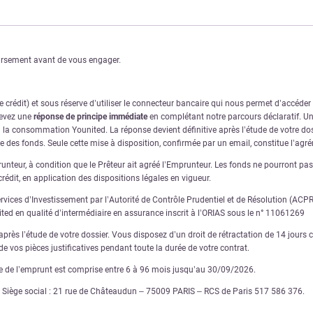
oursement avant de vous engager.
crédit) et sous réserve d’utiliser le connecteur bancaire qui nous permet d’accéde
cevez une
réponse de principe immédiate
en complétant notre parcours déclaratif. Une
à la consommation Younited. La réponse devient définitive après l’étude de votre dos
ve des fonds. Seule cette mise à disposition, confirmée par un email, constitue l’ag
nteur, à condition que le Prêteur ait agréé l’Emprunteur. Les fonds ne pourront pas ê
rédit, en application des dispositions légales en vigueur.
ervices d’Investissement par l’Autorité de Contrôle Prudentiel et de Résolution (AC
nited en qualité d’intermédiaire en assurance inscrit à l’ORIAS sous le n° 11061269
rès l’étude de votre dossier. Vous disposez d’un droit de rétractation de 14 jours ca
e vos pièces justificatives pendant toute la durée de votre contrat.
ée de l’emprunt est comprise entre 6 à 96 mois jusqu’au 30/09/2026.
€ – Siège social : 21 rue de Châteaudun – 75009 PARIS – RCS de Paris 517 586 376.