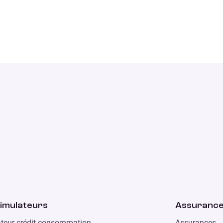
imulateurs
Assuranc
teur crédit consommation
Assurances