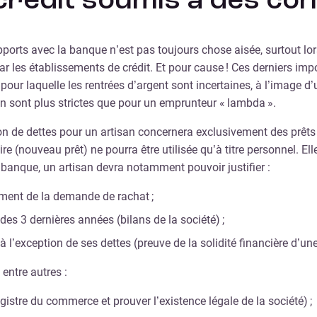
 crédit soumis à des con
pports avec la banque n’est pas toujours chose aisée, surtout lor
r les établissements de crédit. Et pour cause ! Ces derniers impo
pour laquelle les rentrées d’argent sont incertaines, à l’image 
isan sont plus strictes que pour un emprunteur « lambda ».
ration de dettes pour un artisan concernera exclusivement des prê
 (nouveau prêt) ne pourra être utilisée qu’à titre personnel. Ell
a banque, un artisan devra notamment pouvoir justifier :
ment de la demande de rachat ;
des 3 dernières années (bilans de la société) ;
à l’exception de ses dettes (preuve de la solidité financière d’une
entre autres :
 registre du commerce et prouver l’existence légale de la société) ;