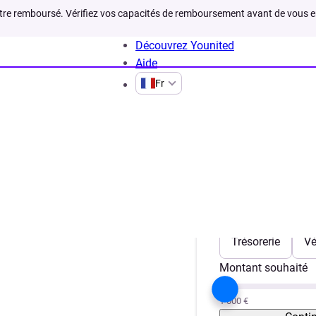
être remboursé. Vérifiez vos capacités de remboursement avant de vous 
Découvrez Younited
Aide
Fr
dit artisan
t artisan
Votre projet
Trésorerie
Vé
Montant souhaité
1 000 €