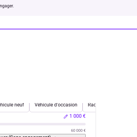
engager.
hicule neuf
Véhicule d'occasion
Rachat de crédits
1 000 €
60 000 €