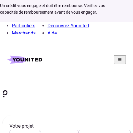
Un crédit vous engage et doit être remboursé. Vérifiez vos
capacités de remboursement avant de vous engager.
Particuliers
Découvrez Younited
Marchands
Aide
Home
Crédit Consommation
Crédit Auto
Infos
Ou acheter auto
Où acheter sa voiture
?
Votre projet