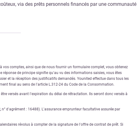
ns coûteux, via des prêts personnels financés par une communauté
r à vos comptes, ainsi que de nous fournir un formulaire complet, vous obtenez
 réponse de principe signifie qu’au vu des informations saisies, vous êtes
sier et la réception des justificatifs demandés. Younited effectue dans tous les
rément final au sens de l’article L.312-24 du Code de la Consommation.
tre versés avant l’expiration du délai de rétractation. Ils seront donc versés à
PR, n° d’agrément : 16488). L’assurance emprunteur facultative assurée par
lendaires révolus à compter de la signature de l’offre de contrat de prêt. Si