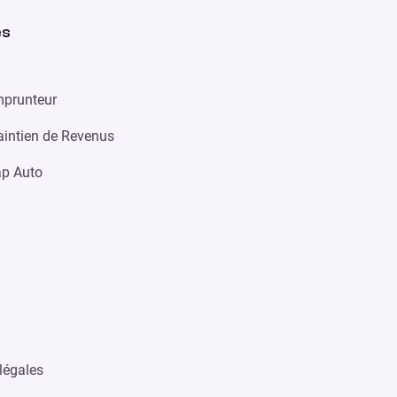
es
prunteur
intien de Revenus
p Auto
légales