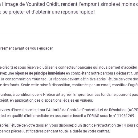
, à l’image de Younited Crédit, rendent l’emprunt simple et moi
se projeter et d’obtenir une réponse rapide !
oursement avant de vous engager.
crédit) et sous réserve d’utiliser le connecteur bancaire qui nous permet d’accéde
cevez une
réponse de principe immédiate
en complétant notre parcours déclaratif. Une
à la consommation Younited. La réponse devient définitive après l’étude de votre dos
ve des fonds. Seule cette mise à disposition, confirmée par un email, constitue l’ag
nteur, à condition que le Prêteur ait agréé l’Emprunteur. Les fonds ne pourront pas ê
rédit, en application des dispositions légales en vigueur.
ervices d’Investissement par l’Autorité de Contrôle Prudentiel et de Résolution (AC
nited en qualité d’intermédiaire en assurance inscrit à l’ORIAS sous le n° 11061269
rès l’étude de votre dossier. Vous disposez d’un droit de rétractation de 14 jours ca
e vos pièces justificatives pendant toute la durée de votre contrat.