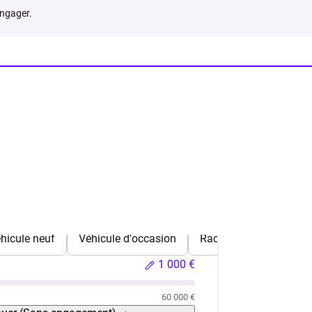
engager.
hicule neuf
Véhicule d'occasion
Rachat de crédits
1 000 €
60 000 €