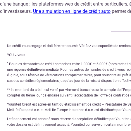
d’une banque : les plateformes web de crédit entre particuliers
d’investisseurs.
Une simulation en ligne de crédit auto
permet de 
Un crédit vous engage et doit être remboursé. Vérifiez vos capacités de remb
YOU = vous
*
Pour les demandes de crédit comprises entre 1 000€ et 6 000€ (hors rachat de 
une
réponse définitive immédiate
. Pour les autres demandes de crédit, vous re
éligible, sous réserve de vérifications complémentaires, pour souscrire au prêt 
cas des contrôles réglementaires jusqu’au jour de la mise à disposition effecti
** Le montant du crédit est versé par virement bancaire sur le compte de l’Empru
compter du 8ème jour calendaire suivant l’acceptation de l’offre de contrat de c
Younited Credit est agréé en tant qu’établissement de crédit – Prestataire de S
MetLife Europe d.a.c. et MetLife Europe Insurance d.a.c. est distribuée par You
Le financement est accordé sous réserve d’acceptation définitive par Younited ap
votre dossier est définitivement accepté, Younited conserve un certain nombre d