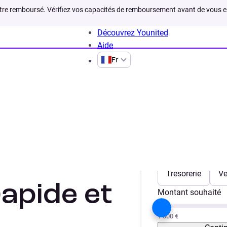
être remboursé. Vérifiez vos capacités de remboursement avant de vous 
Découvrez Younited
Aide
Fr
Credit clio 4
Clio 4
Votre projet
Trésorerie
Vé
rapide et
Montant souhaité
1 000 €