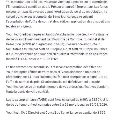
** Le montant du crédit est versé par virement bancaire sur le compte de
l’Emprunteur, à condition que le Prêteur ait agréé l’Emprunteur. Les fonds
ne pourront pas être versés avant l’expiration du délai de rétractation. Ils
seront donc versés à compter du 8ème jour calendaire suivant
l’acceptation de l’offre de contrat de crédit, en application des dispositions
légales en vigueur.
Younited Credit est agréé en tant qu’établissement de crédit – Prestataire
de Services d’Investissement par l’Autorité de Contrôle Prudentiel et de
Résolution (ACPR, n° d’agrément : 16488). L’assurance emprunteur
facultative assurée par MetLife Europe d.a.c. et MetLife Europe Insurance
d.a.c. est distribuée par Younited en qualité d’intermédiaire en assurance
inscrit à l’ORIAS sous le n° 11061269
Le financement est accordé sous réserve d’acceptation définitive par
Younited après l’étude de votre dossier. Vous disposez d’un droit de
rétractation de 14 jours calendaires révolus à compter de la signature de
l’offre de contrat de prêt. Si votre dossier est définitivement accepté,
Younited conserve un certain nombre de vos pièces justificatives pendant
toute la durée de votre contrat.
Les taux emprunteurs (TAEG) sont fixes et varient de 6,90% à 23,30% et la
durée de l’emprunt est comprise entre 6 à 96 mois jusqu’au 30/09/2026.
Younited : SA à Directoire et Conseil de Surveillance au capital de 3 396