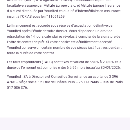
Résolution (ACPR, n° d’agrément : 16488). L’assurance emprunteur
facultative assurée par MetLife Europe d.a.c. et MetLife Europe Insurance
d.a.c. est distribuée par Younited en qualité d’intermédiaire en assurance
inscrit à l’ORIAS sous le n° 11061269
Le financement est accordé sous réserve d’acceptation définitive par
Younited après l’étude de votre dossier. Vous disposez d’un droit de
rétractation de 14 jours calendaires révolus à compter de la signature de
l’offre de contrat de prêt. Si votre dossier est définitivement accepté,
Younited conserve un certain nombre de vos pièces justificatives pendant
toute la durée de votre contrat.
Les taux emprunteurs (TAEG) sont fixes et varient de 6,90% à 23,30% et la
durée de l’emprunt est comprise entre 6 à 96 mois jusqu’au 30/09/2026.
Younited : SA à Directoire et Conseil de Surveillance au capital de 3 396
476€ – Siège social : 21 rue de Châteaudun – 75009 PARIS – RCS de Paris
517 586 376.