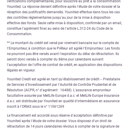
vérifications complémentaires, pour souscrire au prêt à la consommation
Younited. La réponse devient définitive après l’étude de votre dossier et la
réception des justificatifs demandés. Younited effectue dans tous les cas
des contrôles réglementaires jusqu’au jour de la mise à disposition
effective des fonds. Seule cette mise à disposition, confirmée par un email,
constitue l’agrément final au sens de l’article L.312-24 du Code de la
Consommation.
** Le montant du crédit est versé par virement bancaire sur le compte de
l’Emprunteur, à condition que le Prêteur ait agréé l’Emprunteur. Les fonds
ne pourront pas être versés avant l’expiration du délai de rétractation. Ils
seront donc versés à compter du 8ème jour calendaire suivant
l’acceptation de l’offre de contrat de crédit, en application des dispositions
légales en vigueur.
Younited Credit est agréé en tant qu’établissement de crédit – Prestataire
de Services d’Investissement par l’Autorité de Contrôle Prudentiel et de
Résolution (ACPR, n° d’agrément : 16488). L’assurance emprunteur
facultative assurée par MetLife Europe d.a.c. et MetLife Europe Insurance
d.a.c. est distribuée par Younited en qualité d’intermédiaire en assurance
inscrit à l’ORIAS sous le n° 11061269
Le financement est accordé sous réserve d’acceptation définitive par
Younited après l’étude de votre dossier. Vous disposez d’un droit de
rétractation de 14 jours calendaires révolus à compter de la signature de