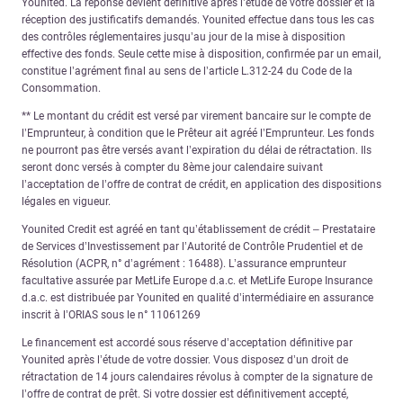
Younited. La réponse devient définitive après l’étude de votre dossier et la
réception des justificatifs demandés. Younited effectue dans tous les cas
des contrôles réglementaires jusqu’au jour de la mise à disposition
effective des fonds. Seule cette mise à disposition, confirmée par un email,
constitue l’agrément final au sens de l’article L.312-24 du Code de la
Consommation.
** Le montant du crédit est versé par virement bancaire sur le compte de
l’Emprunteur, à condition que le Prêteur ait agréé l’Emprunteur. Les fonds
ne pourront pas être versés avant l’expiration du délai de rétractation. Ils
seront donc versés à compter du 8ème jour calendaire suivant
l’acceptation de l’offre de contrat de crédit, en application des dispositions
légales en vigueur.
Younited Credit est agréé en tant qu’établissement de crédit – Prestataire
de Services d’Investissement par l’Autorité de Contrôle Prudentiel et de
Résolution (ACPR, n° d’agrément : 16488). L’assurance emprunteur
facultative assurée par MetLife Europe d.a.c. et MetLife Europe Insurance
d.a.c. est distribuée par Younited en qualité d’intermédiaire en assurance
inscrit à l’ORIAS sous le n° 11061269
Le financement est accordé sous réserve d’acceptation définitive par
Younited après l’étude de votre dossier. Vous disposez d’un droit de
rétractation de 14 jours calendaires révolus à compter de la signature de
l’offre de contrat de prêt. Si votre dossier est définitivement accepté,