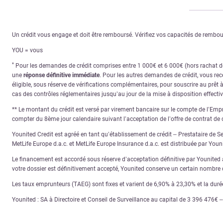
Un crédit vous engage et doit être remboursé. Vérifiez vos capacités de remb
YOU = vous
*
Pour les demandes de crédit comprises entre 1 000€ et 6 000€ (hors rachat de 
une
réponse définitive immédiate
. Pour les autres demandes de crédit, vous re
éligible, sous réserve de vérifications complémentaires, pour souscrire au prêt 
cas des contrôles réglementaires jusqu’au jour de la mise à disposition effecti
** Le montant du crédit est versé par virement bancaire sur le compte de l’Empru
compter du 8ème jour calendaire suivant l’acceptation de l’offre de contrat de c
Younited Credit est agréé en tant qu’établissement de crédit – Prestataire de S
MetLife Europe d.a.c. et MetLife Europe Insurance d.a.c. est distribuée par You
Le financement est accordé sous réserve d’acceptation définitive par Younited ap
votre dossier est définitivement accepté, Younited conserve un certain nombre d
Les taux emprunteurs (TAEG) sont fixes et varient de 6,90% à 23,30% et la dur
Younited : SA à Directoire et Conseil de Surveillance au capital de 3 396 476