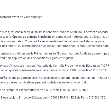
oursement avant de vous engager.
crédit) et sous réserve d’utiliser le connecteur bancaire qui nous permet d’accéde
cevez une
réponse de principe immédiate
en complétant notre parcours déclaratif. Une
à la consommation Younited. La réponse devient définitive après l’étude de votre dos
ve des fonds. Seule cette mise à disposition, confirmée par un email, constitue l’ag
nteur, à condition que le Prêteur ait agréé l’Emprunteur. Les fonds ne pourront pas ê
rédit, en application des dispositions légales en vigueur.
ervices d’Investissement par l’Autorité de Contrôle Prudentiel et de Résolution (AC
nited en qualité d’intermédiaire en assurance inscrit à l’ORIAS sous le n° 11061269
rès l’étude de votre dossier. Vous disposez d’un droit de rétractation de 14 jours ca
e vos pièces justificatives pendant toute la durée de votre contrat.
ée de l’emprunt est comprise entre 6 à 96 mois jusqu’au 30/09/2026.
€ – Siège social : 21 rue de Châteaudun – 75009 PARIS – RCS de Paris 517 586 376.