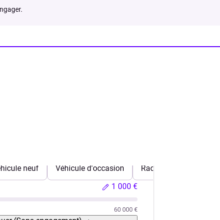
engager.
hicule neuf
Véhicule d'occasion
Rachat de crédits
1 000 €
60 000 €