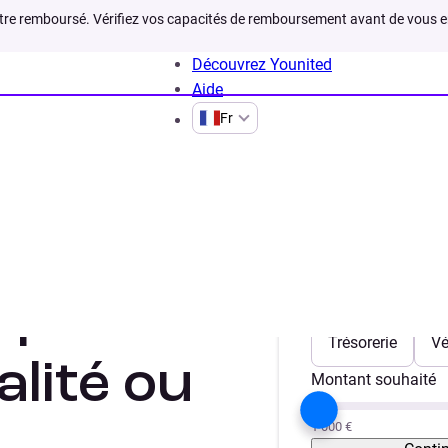
être remboursé. Vérifiez vos capacités de remboursement avant de vous 
Découvrez Younited
Aide
Fr
tuation
Pret personnel quand on est en CDD
 quand on
Votre projet
Trésorerie
Vé
alité ou
Montant souhaité
1 000 €