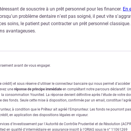
intéressant de souscrire à un prêt personnel pour les financer.
En e
rsqu’un problème dentaire n’est pas soigné, il peut vite s’aggra
s soins, le patient peut contracter un prêt personnel classique. D
ions avantageuses.
oursement avant de vous engager.
crédit) et sous réserve d’utiliser le connecteur bancaire qui nous permet d’accéde
cevez une
réponse de principe immédiate
en complétant notre parcours déclaratif. Une
à la consommation Younited. La réponse devient définitive après l’étude de votre dos
ve des fonds. Seule cette mise à disposition, confirmée par un email, constitue l’ag
nteur, à condition que le Prêteur ait agréé l’Emprunteur. Les fonds ne pourront pas ê
rédit, en application des dispositions légales en vigueur.
ervices d’Investissement par l’Autorité de Contrôle Prudentiel et de Résolution (AC
nited en qualité d’intermédiaire en assurance inscrit à l’ORIAS sous le n° 11061269