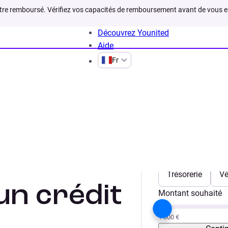
être remboursé. Vérifiez vos capacités de remboursement avant de vous 
Découvrez Younited
Aide
Fr
aire
ins
Votre projet
Trésorerie
Vé
un crédit
Montant souhaité
1 000 €