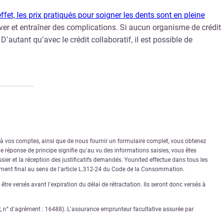
ffet, les prix pratiqués pour soigner les dents sont en pleine
ver et entraîner des complications. Si aucun organisme de crédit
’autant qu’avec le crédit collaboratif, il est possible de
r à vos comptes, ainsi que de nous fournir un formulaire complet, vous obtenez
 réponse de principe signifie qu’au vu des informations saisies, vous êtes
sier et la réception des justificatifs demandés. Younited effectue dans tous les
rément final au sens de l’article L.312-24 du Code de la Consommation.
tre versés avant l’expiration du délai de rétractation. Ils seront donc versés à
PR, n° d’agrément : 16488). L’assurance emprunteur facultative assurée par