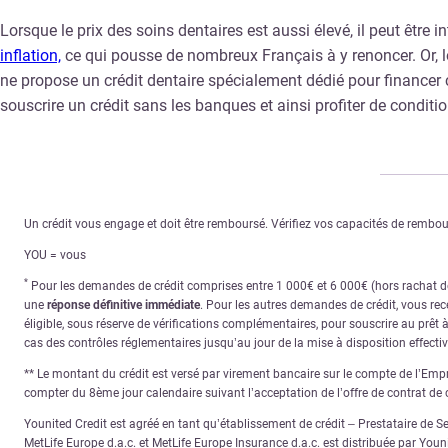
Lorsque le prix des soins dentaires est aussi élevé, il peut être 
inflation,
ce qui pousse de nombreux Français à y renoncer. Or, lo
ne propose un crédit dentaire spécialement dédié pour financer ce
souscrire un crédit sans les banques et ainsi profiter de condit
Un crédit vous engage et doit être remboursé. Vérifiez vos capacités de remb
YOU = vous
*
Pour les demandes de crédit comprises entre 1 000€ et 6 000€ (hors rachat de 
une
réponse définitive immédiate
. Pour les autres demandes de crédit, vous re
éligible, sous réserve de vérifications complémentaires, pour souscrire au prêt 
cas des contrôles réglementaires jusqu’au jour de la mise à disposition effecti
** Le montant du crédit est versé par virement bancaire sur le compte de l’Empru
compter du 8ème jour calendaire suivant l’acceptation de l’offre de contrat de c
Younited Credit est agréé en tant qu’établissement de crédit – Prestataire de S
MetLife Europe d.a.c. et MetLife Europe Insurance d.a.c. est distribuée par You