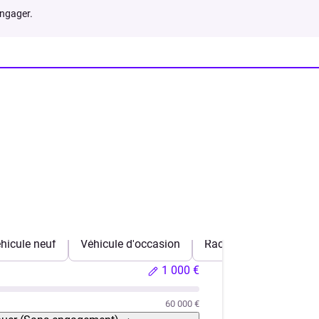
engager.
hicule neuf
Véhicule d'occasion
Rachat de crédits
1 000 €
60 000 €