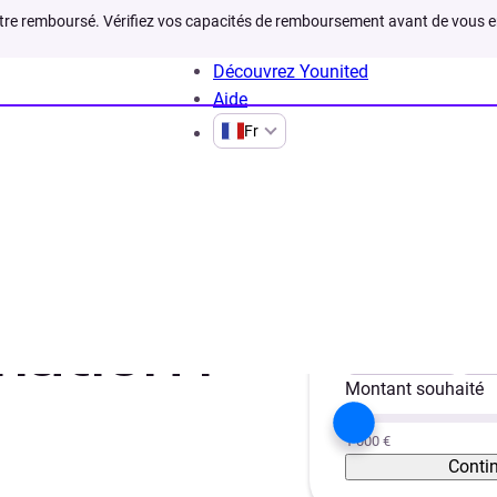
être remboursé. Vérifiez vos capacités de remboursement avant de vous 
Découvrez Younited
Aide
Fr
Votre projet
ation :
Trésorerie
Vé
Montant souhaité
1 000 €
Conti