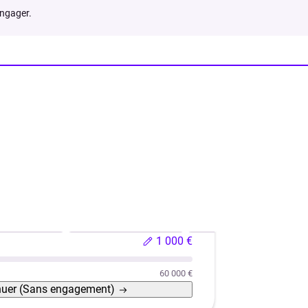
engager.
hicule neuf
Véhicule d'occasion
Rachat de crédits
1 000 €
60 000 €
nuer
(Sans engagement)