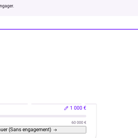
engager.
hicule neuf
Véhicule d'occasion
Rachat de crédits
1 000 €
60 000 €
nuer
(Sans engagement)