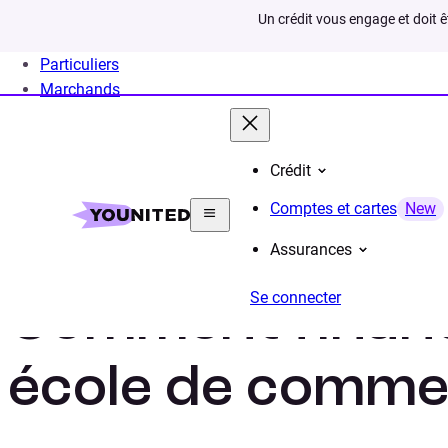
Un crédit vous engage et doit 
Particuliers
Marchands
Crédit
Home
Crédit Consommation
Projet
Financer f
Comptes et cartes
New
Assurances
Se connecter
Comment finan
école de comme