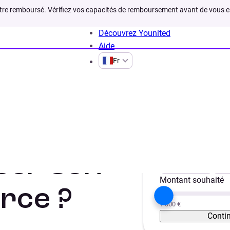
être remboursé. Vérifiez vos capacités de remboursement avant de vous 
Découvrez Younited
Aide
Fr
rais ecole commerce
Votre projet
cer son
Trésorerie
Vé
Montant souhaité
rce ?
1 000 €
Conti