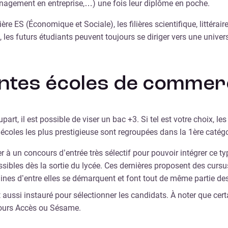
anagement en entreprise,…) une fois leur diplôme en poche.
lière ES (Économique et Sociale), les filières scientifique, littér
 les futurs étudiants peuvent toujours se diriger vers une univers
rentes écoles de commer
lupart, il est possible de viser un bac +3. Si tel est votre choix,
écoles les plus prestigieuse sont regroupées dans la 1ère catégo
per à un concours d’entrée très sélectif pour pouvoir intégrer c
ibles dès la sortie du lycée. Ces dernières proposent des cursus
ines d’entre elles se démarquent et font tout de même partie des
aussi instauré pour sélectionner les candidats. À noter que cer
ours Accès ou Sésame.