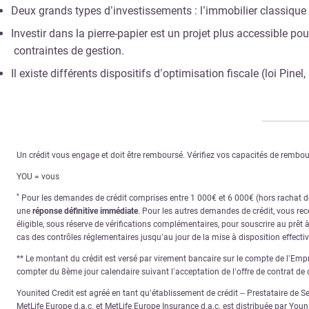
Deux grands types d’investissements : l’immobilier classique e
Investir dans la pierre-papier est un projet plus accessible po
contraintes de gestion.
Il existe différents dispositifs d’optimisation fiscale (loi P
Un crédit vous engage et doit être remboursé. Vérifiez vos capacités de remb
YOU = vous
*
Pour les demandes de crédit comprises entre 1 000€ et 6 000€ (hors rachat de 
une
réponse définitive immédiate
. Pour les autres demandes de crédit, vous re
éligible, sous réserve de vérifications complémentaires, pour souscrire au prêt 
cas des contrôles réglementaires jusqu’au jour de la mise à disposition effecti
** Le montant du crédit est versé par virement bancaire sur le compte de l’Empru
compter du 8ème jour calendaire suivant l’acceptation de l’offre de contrat de c
Younited Credit est agréé en tant qu’établissement de crédit – Prestataire de S
MetLife Europe d.a.c. et MetLife Europe Insurance d.a.c. est distribuée par You