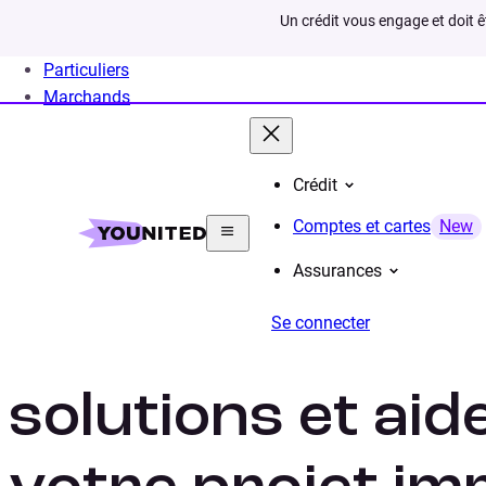
Un crédit vous engage et doit 
Particuliers
Marchands
Crédit
Home
Crédit Consommation
Projet
Investir en
Comptes et cartes
New
Assurances
Se connecter
Investir en Fran
solutions et ai