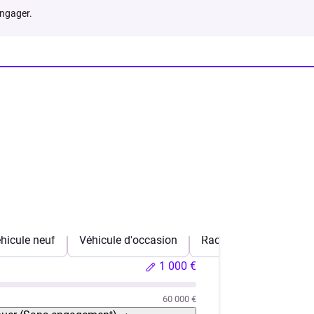
engager.
hicule neuf
Véhicule d'occasion
Rachat de crédits
1 000 €
60 000 €