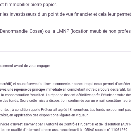
t l’immobilier pierre-papier.
ur les investisseurs d’un point de vue financier et cela leur perm
inel, Denormandie, Cosse) ou la LMNP (location meublée non profes
oursement avant de vous engager.
crédit) et sous réserve d’utiliser le connecteur bancaire qui nous permet d’accéde
cevez une
réponse de principe immédiate
en complétant notre parcours déclaratif. Une
à la consommation Younited. La réponse devient définitive après l’étude de votre dos
ve des fonds. Seule cette mise à disposition, confirmée par un email, constitue l’ag
nteur, à condition que le Prêteur ait agréé l’Emprunteur. Les fonds ne pourront pas ê
rédit, en application des dispositions légales en vigueur.
ervices d’Investissement par l’Autorité de Contrôle Prudentiel et de Résolution (AC
nited en qualité d’intermédiaire en assurance inscrit à l’ORIAS sous le n° 11061269