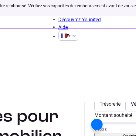
être remboursé. Vérifiez vos capacités de remboursement avant de vous 
Découvrez Younited
Aide
Fr
 France
ce :
Votre projet
Trésorerie
Vé
des pour
Montant souhaité
1 000 €