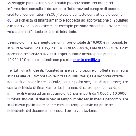
Messaggio pubblicitario con finalità promozionale. Per maggiori
informazioni consulta il documento “Informazioni europee di base sul
credito ai consumatori (SECCI)” e copia del testo contrattuale disponibili
qui
. La richiesta di finanziamento è soggetta ad approvazione di Younited
e le condizioni economiche dell’esempio possono variare in funzione della
valutazione effettuata in fase di istruttoria.
Esempio di finanziamento per un importo totale di 10.000 € rimborsabile
in 96 rate mensili da 135,22 €. TAEG fisso: 6,99 %, TAN fisso: 6,78 %. Costi
accessori del servizio azzerati. Importo totale dovuto per il prestito
12.981,12€ solo per i clienti con più alto
merito creditizio
.
Per tutti gli altri clienti, Younited si riserva di proporre un’offerta su misura
in base alle valutazioni svolte in fase di istruttoria; tale seconda offerta
non sarà vincolante per il cliente, il quale potrà scegliere di non proseguire
con la richiesta di finanziamento. Il numero di rate disponibili va da un
minimo di 6 mesi ad un massimo di 96, per importi da 1.000€ a 60.000€.
*I minuti indicati si riferiscono al tempo impiegato in media per compilare
la richiesta preliminare online, esclusi i tempi di invio da parte del
richiedente dei documenti necessari per la valutazione.