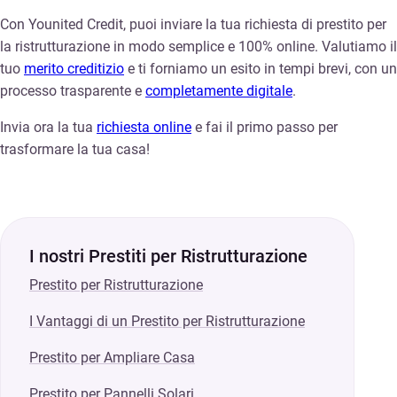
Con Younited Credit, puoi inviare la tua richiesta di prestito per
la ristrutturazione in modo semplice e 100% online. Valutiamo il
tuo
merito creditizio
e ti forniamo un esito in tempi brevi, con un
processo trasparente e
completamente digitale
.
Invia ora la tua
richiesta online
e fai il primo passo per
trasformare la tua casa!
I nostri Prestiti per Ristrutturazione
Prestito per Ristrutturazione
I Vantaggi di un Prestito per Ristrutturazione
Prestito per Ampliare Casa
Prestito per Pannelli Solari