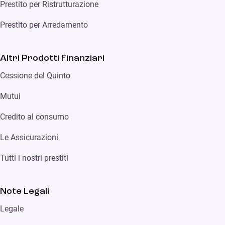
Prestito per Ristrutturazione
Prestito per Arredamento
Altri Prodotti Finanziari
Cessione del Quinto
Mutui
Credito al consumo
Le Assicurazioni
Tutti i nostri prestiti
Note Legali
Legale