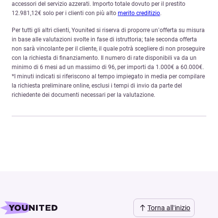
accessori del servizio azzerati. Importo totale dovuto per il prestito
12.981,12€ solo per i clienti con più alto
merito creditizio
.
Per tutti gli altri clienti, Younited si riserva di proporre un’offerta su misura
in base alle valutazioni svolte in fase di istruttoria; tale seconda offerta
non sarà vincolante per il cliente, il quale potrà scegliere di non proseguire
con la richiesta di finanziamento. Il numero di rate disponibili va da un
minimo di 6 mesi ad un massimo di 96, per importi da 1.000€ a 60.000€.
*I minuti indicati si riferiscono al tempo impiegato in media per compilare
la richiesta preliminare online, esclusi i tempi di invio da parte del
richiedente dei documenti necessari per la valutazione.
Torna all’inizio