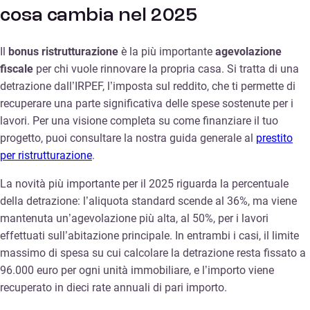
cosa cambia nel 2025
Il
bonus ristrutturazione
è la più importante
agevolazione
fiscale
per chi vuole rinnovare la propria casa. Si tratta di una
detrazione dall’IRPEF, l’imposta sul reddito, che ti permette di
recuperare una parte significativa delle spese sostenute per i
lavori. Per una visione completa su come finanziare il tuo
progetto, puoi consultare la nostra guida generale al
prestito
per ristrutturazione
.
La novità più importante per il 2025 riguarda la percentuale
della detrazione: l’aliquota standard scende al 36%, ma viene
mantenuta un’agevolazione più alta, al 50%, per i lavori
effettuati sull’abitazione principale. In entrambi i casi, il limite
massimo di spesa su cui calcolare la detrazione resta fissato a
96.000 euro per ogni unità immobiliare, e l’importo viene
recuperato in dieci rate annuali di pari importo.