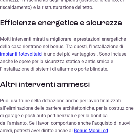
riscaldamento) e la ristrutturazione del tetto.
Efficienza energetica e sicurezza
Molti interventi mirati a migliorare le prestazioni energetiche
della casa rientrano nel bonus. Tra questi, l’installazione di
impianti fotovoltaici
è uno dei più vantaggiosi. Sono incluse
anche le opere per la sicurezza statica e antisismica e
l’installazione di sistemi di allarme o porte blindate.
Altri interventi ammessi
Puoi usufruire della detrazione anche per lavori finalizzati
all’eliminazione delle barriere architettoniche, per la costruzione
di garage o posti auto pertinenziali e per la bonifica
dall’amianto. Se i lavori comportano anche l’acquisto di nuovi
arredi, potresti aver diritto anche al
Bonus Mobili ed