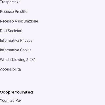
Trasparenza
Recesso Prestito
Recesso Assicurazione
Dati Societari
Informativa Privacy
Informativa Cookie
Whistleblowing & 231
Accessibilità
Scopri Younited
Younited Pay