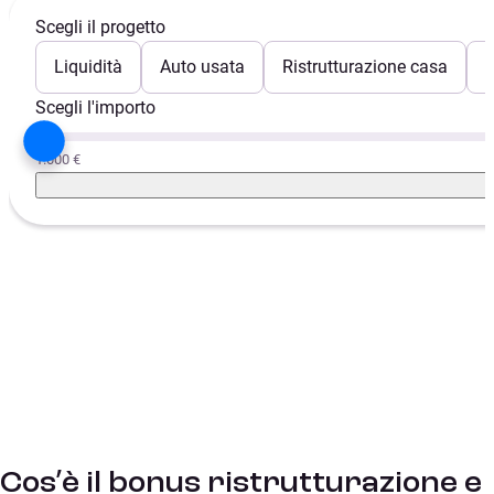
Scegli il progetto
Liquidità
Auto usata
Ristrutturazione casa
E
Scegli l'importo
1.000 €
Cos’è il bonus ristrutturazione e