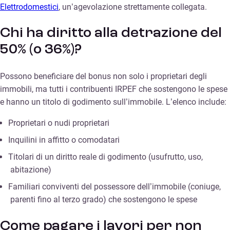
Elettrodomestici
, un’agevolazione strettamente collegata.
Chi ha diritto alla detrazione del
50% (o 36%)?
Possono beneficiare del bonus non solo i proprietari degli
immobili, ma tutti i contribuenti IRPEF che sostengono le spese
e hanno un titolo di godimento sull’immobile. L’elenco include:
Proprietari o nudi proprietari
Inquilini in affitto o comodatari
Titolari di un diritto reale di godimento (usufrutto, uso,
abitazione)
Familiari conviventi del possessore dell’immobile (coniuge,
parenti fino al terzo grado) che sostengono le spese
Come pagare i lavori per non