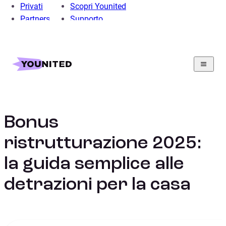
Privati
Scopri Younited
Partners
Supporto
Home
Prestito Personale
Prestito per Ristrutturazioni
Guide Prestito Ristrutturazione
Guida Bonus Ristrutturazione
Bonus
ristrutturazione 2025:
la guida semplice alle
detrazioni per la casa