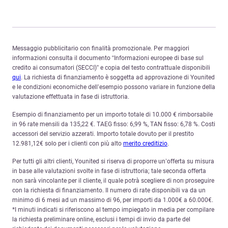
Messaggio pubblicitario con finalità promozionale. Per maggiori
informazioni consulta il documento “Informazioni europee di base sul
credito ai consumatori (SECCI)” e copia del testo contrattuale disponibili
qui
. La richiesta di finanziamento è soggetta ad approvazione di Younited
e le condizioni economiche dell’esempio possono variare in funzione della
valutazione effettuata in fase di istruttoria.
Esempio di finanziamento per un importo totale di 10.000 € rimborsabile
in 96 rate mensili da 135,22 €. TAEG fisso: 6,99 %, TAN fisso: 6,78 %. Costi
accessori del servizio azzerati. Importo totale dovuto per il prestito
12.981,12€ solo per i clienti con più alto
merito creditizio
.
Per tutti gli altri clienti, Younited si riserva di proporre un’offerta su misura
in base alle valutazioni svolte in fase di istruttoria; tale seconda offerta
non sarà vincolante per il cliente, il quale potrà scegliere di non proseguire
con la richiesta di finanziamento. Il numero di rate disponibili va da un
minimo di 6 mesi ad un massimo di 96, per importi da 1.000€ a 60.000€.
*I minuti indicati si riferiscono al tempo impiegato in media per compilare
la richiesta preliminare online, esclusi i tempi di invio da parte del