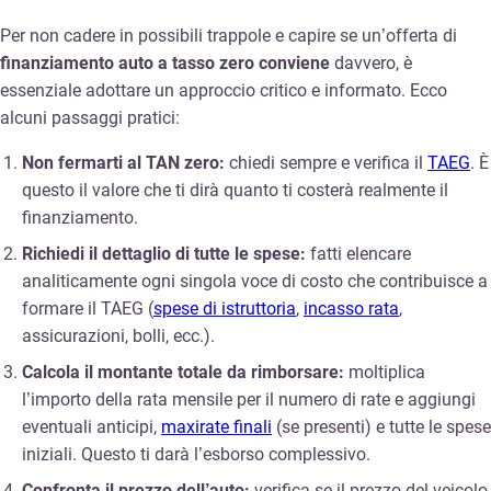
Per non cadere in possibili trappole e capire se un’offerta di
finanziamento auto a tasso zero conviene
davvero, è
essenziale adottare un approccio critico e informato. Ecco
alcuni passaggi pratici:
Non fermarti al TAN zero:
chiedi sempre e verifica il
TAEG
. È
questo il valore che ti dirà quanto ti costerà realmente il
finanziamento.
Richiedi il dettaglio di tutte le spese:
fatti elencare
analiticamente ogni singola voce di costo che contribuisce a
formare il TAEG (
spese di istruttoria
,
incasso rata
,
assicurazioni, bolli, ecc.).
Calcola il montante totale da rimborsare:
moltiplica
l’importo della rata mensile per il numero di rate e aggiungi
eventuali anticipi,
maxirate finali
(se presenti) e tutte le spese
iniziali. Questo ti darà l’esborso complessivo.
Confronta il prezzo dell’auto:
verifica se il prezzo del veicolo