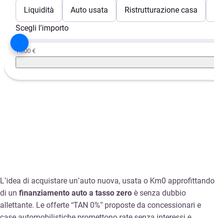
Liquidità
Auto usata
Ristrutturazione casa
E
Scegli l'importo
1.000 €
L’idea di acquistare un’auto nuova, usata o Km0 approfittando
di un
finanziamento auto a tasso zero
è senza dubbio
allettante. Le offerte “TAN 0%” proposte da concessionari e
case automobilistiche promettono rate senza interessi e