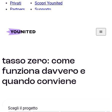
Privati
Scopri Younited
Partners
Supporto
Home
Prestito Personale
Prestito per Auto
Guide al Prestito Auto
Prestito Auto a Tasso Zero
Finanziamento auto a
tasso zero: come
funziona davvero e
quando conviene
Scegli il progetto